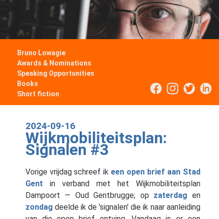
Bruno Lowagie
Awards & Nominations
Speaking Opportunities
Books
Short fiction
2024-09-16
Wijkmobiliteitsplan:
Signalen #3
Vorige vrijdag schreef ik
een open brief aan Stad
Gent
in verband met het Wijkmobiliteitsplan
Dampoort — Oud Gentbrugge; op
zaterdag
en
zondag
deelde ik de 'signalen' die ik naar aanleiding
van die open brief ontving. Vandaag is er een