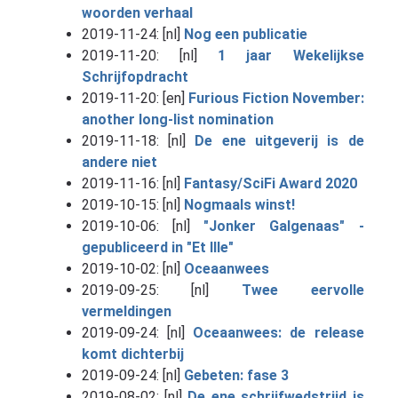
woorden verhaal
2019-11-24: [nl]
Nog een publicatie
2019-11-20: [nl]
1 jaar Wekelijkse
Schrijfopdracht
2019-11-20: [en]
Furious Fiction November:
another long-list nomination
2019-11-18: [nl]
De ene uitgeverij is de
andere niet
2019-11-16: [nl]
Fantasy/SciFi Award 2020
2019-10-15: [nl]
Nogmaals winst!
2019-10-06: [nl]
"Jonker Galgenaas" -
gepubliceerd in "Et Ille"
2019-10-02: [nl]
Oceaanwees
2019-09-25: [nl]
Twee eervolle
vermeldingen
2019-09-24: [nl]
Oceaanwees: de release
komt dichterbij
2019-09-24: [nl]
Gebeten: fase 3
2019-08-02: [nl]
De ene schrijfwedstrijd is