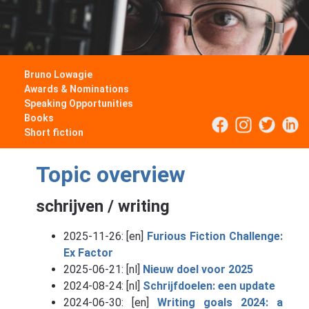
Bruno Lowagie
Awards & Nominations
Speaking Opportunities
Books
Short fiction
Topic overview
schrijven / writing
2025-11-26: [en]
Furious Fiction Challenge:
Ex Factor
2025-06-21: [nl]
Nieuw doel voor 2025
2024-08-24: [nl]
Schrijfdoelen: een update
2024-06-30: [en]
Writing goals 2024: a