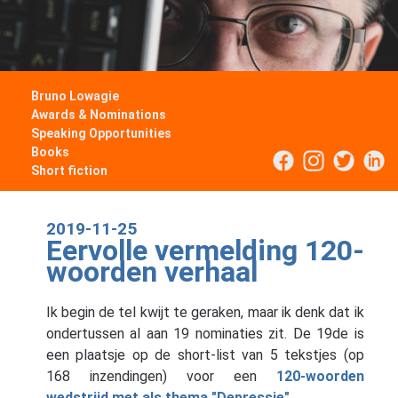
Bruno Lowagie
Awards & Nominations
Speaking Opportunities
Books
Short fiction
2019-11-25
Eervolle vermelding 120-
woorden verhaal
Ik begin de tel kwijt te geraken, maar ik denk dat ik
ondertussen al aan 19 nominaties zit. De 19de is
een plaatsje op de short-list van 5 tekstjes (op
168 inzendingen) voor een
120-woorden
wedstrijd met als thema "Depressie"
.