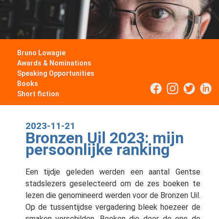
Bruno Lowagie
Awards & Nominations
Speaking Opportunities
Books
Short fiction
2023-11-21
Bronzen Uil 2023: mijn
persoonlijke ranking
Een tijdje geleden werden een aantal Gentse
stadslezers geselecteerd om de zes boeken te
lezen die genomineerd werden voor de Bronzen Uil.
Op de tussentijdse vergadering bleek hoezeer de
smaken verschilden. Boeken die door de ene de