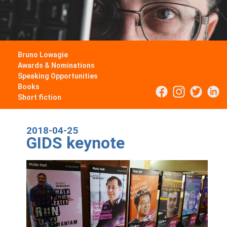
Bruno Lowagie
Awards & Nominations
Speaking Opportunities
Books
Short fiction
2018-04-25
GIDS keynote