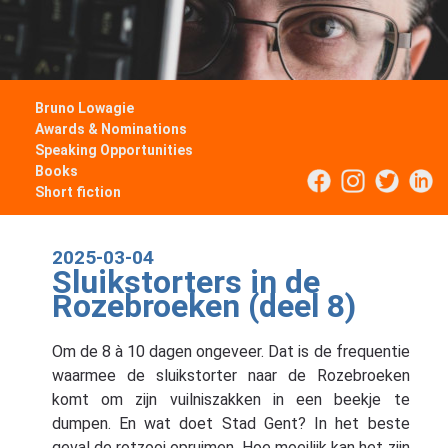
Bruno Lowagie
Awards & Nominations
Speaking Opportunities
Books
Short fiction
2025-03-04
Sluikstorters in de
Rozebroeken (deel 8)
Om de 8 à 10 dagen ongeveer. Dat is de frequentie
waarmee de sluikstorter naar de Rozebroeken
komt om zijn vuilniszakken in een beekje te
dumpen. En wat doet Stad Gent? In het beste
geval de rotzooi opruimen. Hoe moeilijk kan het zijn