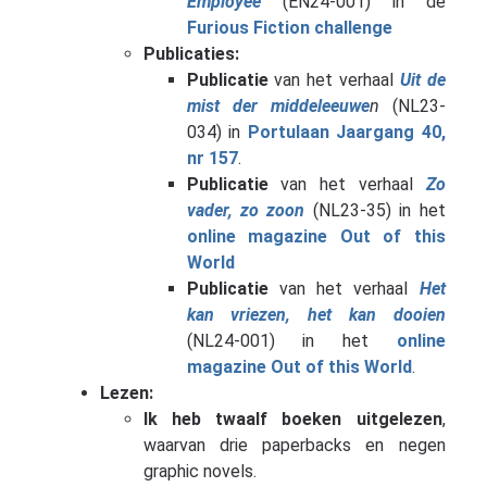
Employee
(EN24-001) in de
Furious Fiction challenge
Publicaties:
Publicatie
van het verhaal
Uit de
mist der middeleeuwe
n
(NL23-
034) in
Portulaan Jaargang 40,
nr 157
.
Publicatie
van het verhaal
Zo
vader, zo zoon
(NL23-35) in het
online magazine Out of this
World
Publicatie
van het verhaal
Het
kan vriezen, het kan dooien
(NL24-001) in het
online
magazine Out of this World
.
Lezen:
Ik heb twaalf boeken uitgelezen
,
waarvan drie paperbacks en negen
graphic novels.