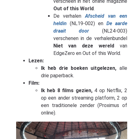
verscheen in het online magazine
Out of this World
.
De verhalen
Afscheid van een
heldin
(NL19-002) en
De aarde
draait door
(NL24-003)
verschenen in de verhalenbundel
Niet van deze wereld
van
EdgeZero en Out of this World.
Lezen:
Ik heb drie boeken uitgelezen,
alle
drie paperback.
Film:
Ik heb 8 films gezien,
4 op Netflix, 2
op een ander streaming platform, 2 op
een traditionele zender (Proximus of
online).