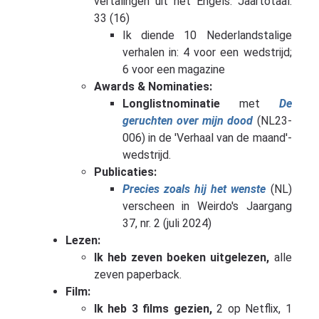
vertalingen uit het Engels. Jaartotaal:
33 (16)
Ik diende 10 Nederlandstalige
verhalen in: 4 voor een wedstrijd;
6 voor een magazine
Awards & Nominaties:
Longlistnominatie
met
De
geruchten over mijn dood
(NL23-
006) in de 'Verhaal van de maand'-
wedstrijd.
Publicaties:
Precies zoals hij het wenste
(NL)
verscheen in Weirdo's Jaargang
37, nr. 2 (juli 2024)
Lezen:
Ik heb zeven boeken uitgelezen,
alle
zeven paperback.
Film:
Ik heb 3 films gezien,
2 op Netflix, 1