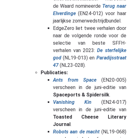
de Waard nomineerde
Terug naar
Elverdinge
(EN24-012) voor haar
jaarlijkse zomerwedstrijdbundel.
EdgeZero liet twee verhalen door
naar de volgende ronde voor de
selectie van beste SFFH-
verhalen van 2023:
De sterfelijke
god
(NL19-013) en
Paradijsstraat
47
(NL23-028).
Publicaties:
Ants from Space
(EN20-005)
verscheen in de juni-editie van
Spaceports & Spidersilk
.
Vanishing Kin
(EN24-017)
verscheen in de juni-editie van
Toasted Cheese Literary
Journal
.
Robots aan de macht
(NL19-068)